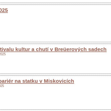
025
stivalu kultur a chutí v Breüerových sadech
2025
bariér na statku v Miskovicích
025