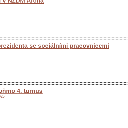
í v NZDM Archa
rezidenta se sociálními pracovnicemi
oňmo 4. turnus
025