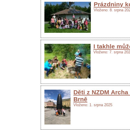
Prázdniny k
Vloženo: 8. srpna 20
I takhle můž
Vloženo: 7. srpna 20
Děti z NZDM Archa 
Brně
Vloženo: 1. srpna 2025