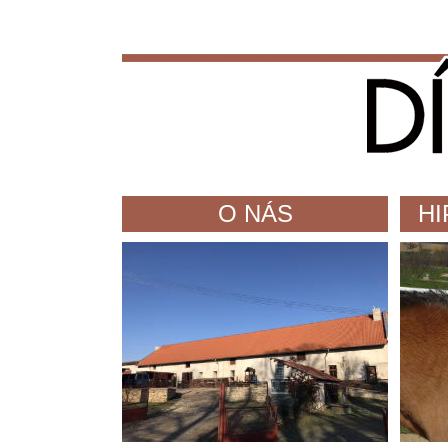
O NÁS
HI