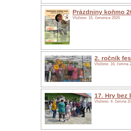
Prázdniny koňmo 2
Vloženo: 15. července 2025
2. ročník fe
Vloženo: 16. června 
17. Hry bez 
Vloženo: 4. června 2