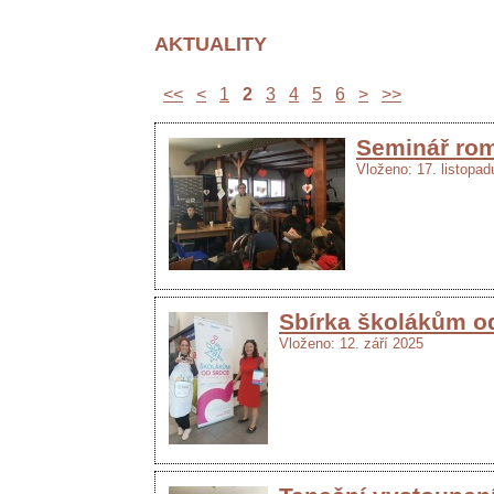
AKTUALITY
<<
<
1
2
3
4
5
6
>
>>
Seminář rom
Vloženo: 17. listopa
Sbírka školákům o
Vloženo: 12. září 2025