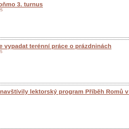
oňmo 3. turnus
25
e vypadat terénní práce o prázdninách
25
navštívily lektorský program Příběh Romů 