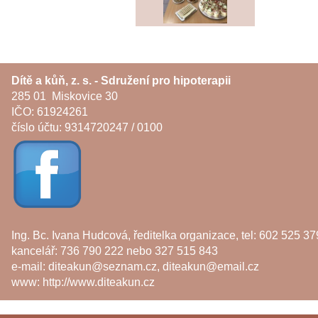
Dítě a kůň, z. s. - Sdružení pro hipoterapii
285 01 Miskovice 30
IČO: 61924261
číslo účtu: 9314720247 / 0100
Ing. Bc. Ivana Hudcová, ředitelka organizace, tel: 602 525 37
kancelář: 736 790 222 nebo 327 515 843
e-mail:
diteakun@seznam.cz
,
diteakun@email.cz
www:
http://www.diteakun.cz