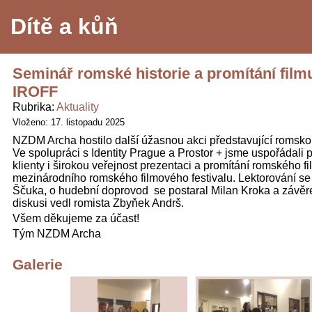
Dítě a kůň
Seminář romské historie a promítání film
IROFF
Rubrika
Aktuality
Vloženo: 17. listopadu 2025
NZDM Archa hostilo další úžasnou akci představující romskou 
Ve spolupráci s Identity Prague a Prostor + jsme uspořádali 
klienty i širokou veřejnost prezentaci a promítání romského fi
mezinárodního romského filmového festivalu. Lektorování se 
Ščuka, o hudební doprovod se postaral Milan Kroka a závě
diskusi vedl romista Zbyňek Andrš.
Všem děkujeme za účast!
Tým NZDM Archa
Galerie