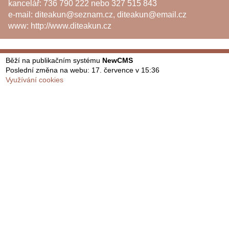
kancelář: 736 790 222 nebo 327 515 843
e-mail:
diteakun@seznam.cz
,
diteakun@email.cz
www:
http://www.diteakun.cz
Běží na publikačním systému
NewCMS
Poslední změna na webu: 17. července v 15:36
Využívání cookies