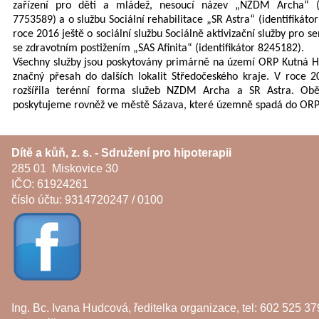
zařízení pro děti a mládež, nesoucí název „NZDM Archa“ (id
7753589) a o službu Sociální rehabilitace „SR Astra“ (identifikáto
roce 2016 ještě o sociální službu Sociálně aktivizační služby pro s
se zdravotním postižením „SAS Afinita“ (identifikátor 8245182).
Všechny služby jsou poskytovány primárně na území ORP Kutná H
značný přesah do dalších lokalit Středočeského kraje. V roce 
rozšířila terénní forma služeb NZDM Archa a SR Astra. Obě
poskytujeme rovněž ve městě Sázava, které územně spadá do ORP
Dítě a kůň, z. s. - Sdružení pro hipoterapii
285 01 Miskovice 30
IČO: 61924261
číslo účtu: 9314720247 / 0100
Ing. Bc. Ivana Hudcová, ředitelka organizace, tel: 602 525 37