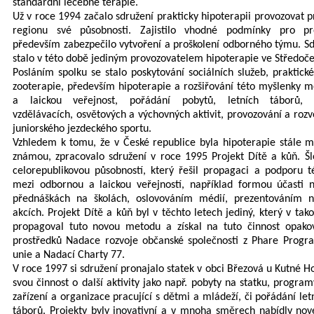
standardní léčebné terapie.
Už v roce 1994 začalo sdružení prakticky hipoterapii provozovat pr
regionu své působnosti. Zajistilo vhodné podmínky pro pr
především zabezpečilo vytvoření a proškolení odborného týmu. Sd
stalo v této době jediným provozovatelem hipoterapie ve Středoč
Posláním spolku se stalo
poskytování sociálních služeb, praktick
zooterapie, především
hipoterapie a rozšiřování této myšlenky 
a laickou veřejnost, pořádání pobytů, letních táborů, o
vzdělávacích, osvětových a výchovných aktivit, provozování a rozv
juniorského jezdeckého sportu.
Vzhledem k tomu, že v České republice byla hipoterapie stále 
známou, zpracovalo sdružení v roce 1995 Projekt Dítě a kůň. Šl
celorepublikovou působností, který řešil propagaci a podporu 
mezi odbornou a laickou veřejností, například formou účasti n
přednáškách na školách, oslovováním médií, prezentováním 
akcích. Projekt Dítě a kůň byl v těchto letech jediný, který v ta
propagoval tuto novou metodu a získal na tuto činnost opako
prostředků Nadace rozvoje občanské společnosti z Phare Progr
unie a Nadací Charty 77.
V roce 1997 si sdružení pronajalo statek v obci Březová u Kutné Ho
svou činnost o další aktivity jako např. pobyty na statku, program
zařízení a organizace pracující s dětmi a mládeží, či pořádání let
táborů. Projekty byly inovativní a v mnoha směrech nabídly no