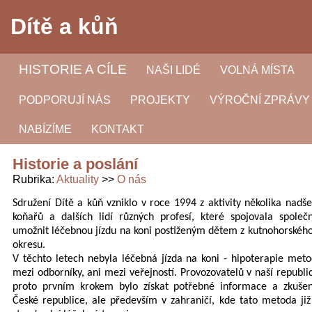
Dítě a kůň
HISTORIE A CÍLE
NAŠI LIDÉ
VOLNÁ MÍSTA
PODPORUJÍ NÁS
PROJEKTY
VÝROČNÍ ZPRÁVY
NABÍZÍME
KONTAKT
Historie a poslání
Rubrika
Aktuality
O nás
Sdružení Dítě a kůň vzniklo v roce 1994 z aktivity několika nadše
koňařů a dalších lidí různých profesí, které spojovala společ
umožnit léčebnou jízdu na koni postiženým dětem z kutnohorského
okresu.
V těchto letech nebyla léčebná jízda na koni - hipoterapie me
mezi odborníky, ani mezi veřejností. Provozovatelů v naší republic
proto prvním krokem bylo získat potřebné informace a zkušen
České republice, ale především v zahraničí, kde tato metoda již