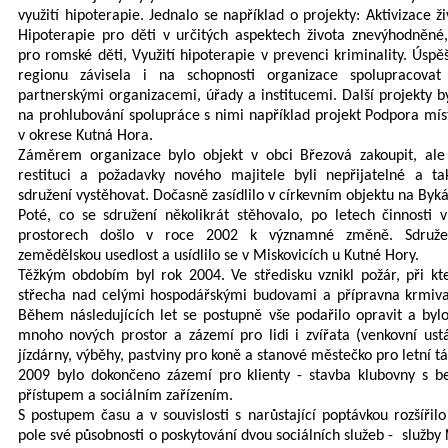
využití hipoterapie. Jednalo se například o projekty: Aktivizace ž
Hipoterapie pro děti v určitých aspektech života znevýhodněné
pro romské děti, Využití hipoterapie v prevenci kriminality. Úspě
regionu závisela i na schopnosti organizace spolupracovat
partnerskými organizacemi, úřady a institucemi. Další projekty 
na prohlubování spolupráce s nimi například projekt Podpora mís
v okrese Kutná Hora.
Záměrem organizace bylo objekt v obci Březová zakoupit, ale
restituci a požadavky nového majitele byli nepřijatelné a t
sdružení vystěhovat. Dočasně zasídlilo v církevním objektu na Byká
Poté, co se sdružení několikrát stěhovalo, po letech činnosti 
prostorech došlo v roce 2002 k významné změně. Sdružen
zemědělskou usedlost a usídlilo se v Miskovicích u Kutné Hory.
Těžkým obdobím byl rok 2004. Ve středisku vznikl požár, při k
střecha nad celými hospodářskými budovami a přípravna krmiva 
Během následujících let se postupně vše podařilo opravit a by
mnoho nových prostor a zázemí pro lidi i zvířata (venkovní ustá
jízdárny, výběhy, pastviny pro koně a stanové městečko pro letní t
2009 bylo dokončeno zázemí pro klienty - stavba klubovny s b
přístupem a sociálním zařízením.
S postupem času a v souvislosti s narůstající poptávkou rozšířil
pole své působnosti o poskytování dvou sociálních služeb - služby