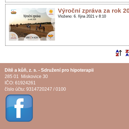
Výroční zpráva za rok 2
Vloženo: 6. října 2021 v 8:10
Dítě a kůň, z. s. - Sdružení pro hipoterapii
285 01 Miskovice 30
IČO: 61924261
číslo účtu: 9314720247 / 0100