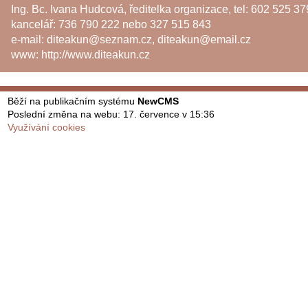
Ing. Bc. Ivana Hudcová, ředitelka organizace, tel: 602 525 37
kancelář: 736 790 222 nebo 327 515 843
e-mail:
diteakun@seznam.cz
,
diteakun@email.cz
www:
http://www.diteakun.cz
Běží na publikačním systému
NewCMS
Poslední změna na webu: 17. července v 15:36
Využívání cookies