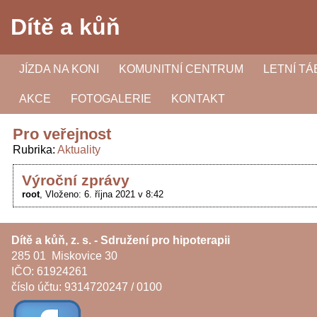
Dítě a kůň
JÍZDA NA KONI
KOMUNITNÍ CENTRUM
LETNÍ T
AKCE
FOTOGALERIE
KONTAKT
Pro veřejnost
Rubrika
Aktuality
Výroční zprávy
root
Vloženo: 6. října 2021 v 8:42
Dítě a kůň, z. s. - Sdružení pro hipoterapii
285 01 Miskovice 30
IČO: 61924261
číslo účtu: 9314720247 / 0100