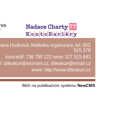
Ivana Hudcová, ředitelka organizace, tel: 602
525 379
kancelář: 736 790 222 nebo 327 515 843
l:
diteakun@seznam.cz
,
diteakun@email.cz
www:
http://www.diteakun.cz
Běží na publikačním systému
NewCMS