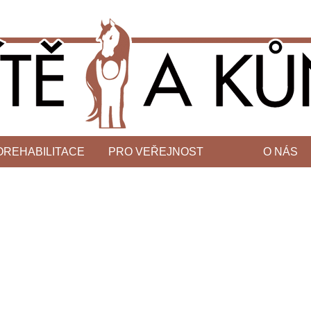
OREHABILITACE
PRO VEŘEJNOST
O NÁS