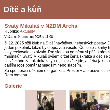
Dítě a kůň
Svatý Mikuláš v NZDM Archa
Rubrika
Aktuality
Vloženo: 9. prosince 2025 v 11:08
5. 12. 2025 ožil klub na Šipší návštěvou nebeských postav. Do
jeden pekelník, takže bylo opravdu veselo. Četlo se z knihy h
taky recitovalo a zpívalo. Pro sladkou odměnu si přišlo přes
“hříšníků”. Svatý Mikuláš ovšem držel čerta zkrátka a děti se
co všechno za rok dokázaly, co jim skvěle jde, a třeba jak m
dalším roce pomáhat mladším nebo slabším.
Za spolupráci děkujeme organizaci Prostor + a pracovnicím z
Rom romeha.
Galerie