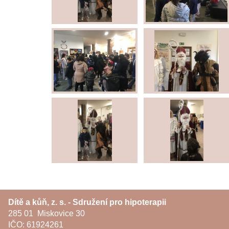
Dítě a kůň, z. s. - Sdružení pro hipoterapii
285 01 Miskovice 30
IČO: 61924261