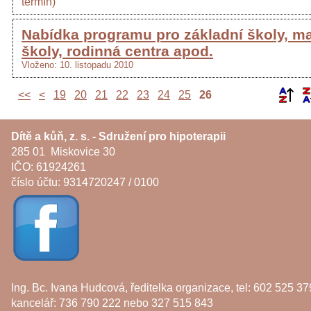
termín)
Nabídka programu pro základní školy, m
školy, rodinná centra apod.
Vloženo: 10. listopadu 2010
<<
<
19
20
21
22
23
24
25
26
Dítě a kůň, z. s. - Sdružení pro hipoterapii
285 01 Miskovice 30
IČO: 61924261
číslo účtu: 9314720247 / 0100
Ing. Bc. Ivana Hudcová, ředitelka organizace, tel: 602 525 37
kancelář: 736 790 222 nebo 327 515 843