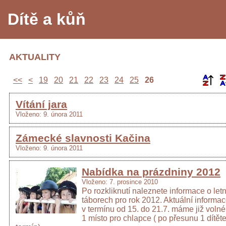
Dítě a kůň
AKTUALITY
<<
<
19
20
21
22
23
24
25
26
Vítání jara
Vloženo: 9. února 2011
Zámecké slavnosti Kačina
Vloženo: 9. února 2011
Nabídka na prázdniny 2012
Vloženo: 7. prosince 2010
Po rozkliknutí naleznete informace o let
táborech pro rok 2012. Aktuální informac
v termínu od 15. do 21.7. máme již voln
1 místo pro chlapce ( po přesunu 1 dítěte