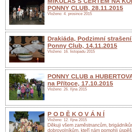
MIKULÁŠ S ČERTEM NA KO
PONNY CLUB, 28.11.2015
Vloženo: 4. prosince 2015
Drakiáda, Podzimní strašení
Ponny Club, 14.11.2015
Vloženo: 16. listopadu 2015
PONNY CLUB a HUBERTOVA
na Přítoce, 17.10.2015
Vloženo: 26. října 2015
P O D Ě K O V Á N Í
Vloženo: 12. října 2015
Děkuji všem zaměstnancům, brigádníků
dobrovolníkům, kteří nám pomohli úspě