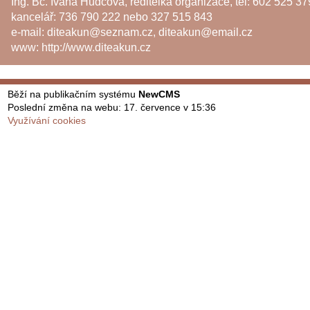
Ing. Bc. Ivana Hudcová, ředitelka organizace, tel: 602 525 37
kancelář: 736 790 222 nebo 327 515 843
e-mail:
diteakun@seznam.cz
,
diteakun@email.cz
www:
http://www.diteakun.cz
Běží na publikačním systému
NewCMS
Poslední změna na webu: 17. července v 15:36
Využívání cookies