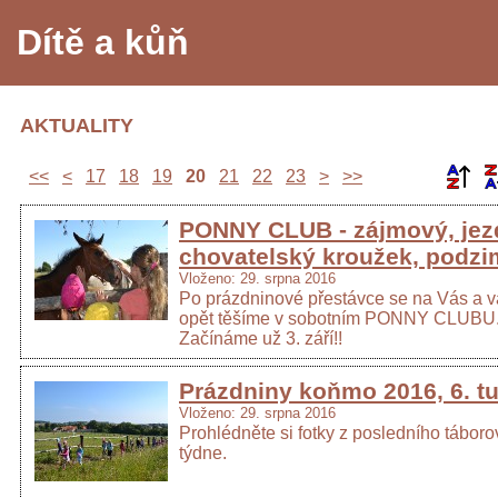
Dítě a kůň
AKTUALITY
<<
<
17
18
19
20
21
22
23
>
>>
PONNY CLUB - zájmový, jez
chovatelský kroužek, podzi
Vloženo: 29. srpna 2016
Po prázdninové přestávce se na Vás a v
opět těšíme v sobotním PONNY CLUBU
Začínáme už 3. září!!
Prázdniny koňmo 2016, 6. t
Vloženo: 29. srpna 2016
Prohlédněte si fotky z posledního tábor
týdne.