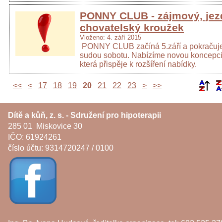
PONNY CLUB - zájmový, jez
chovatelský kroužek
Vloženo: 4. září 2015
PONNY CLUB začíná 5.září a pokračuj
sudou sobotu. Nabízíme novou koncepci
která přispěje k rozšíření nabídky.
<<
<
17
18
19
20
21
22
23
>
>>
Dítě a kůň, z. s. - Sdružení pro hipoterapii
285 01 Miskovice 30
IČO: 61924261
číslo účtu: 9314720247 / 0100