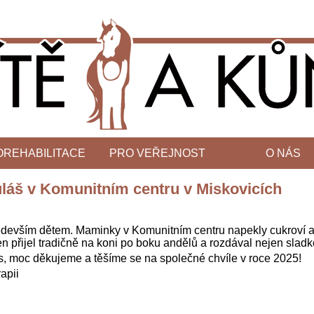
OREHABILITACE
PRO VEŘEJNOST
O NÁS
uláš v Komunitním centru v Miskovicích
ředevším dětem. Maminky v Komunitním centru napekly cukroví a 
n přijel tradičně na koni po boku andělů a rozdával nejen sladko
as, moc děkujeme a těšíme se na společné chvíle v roce 2025!
apii