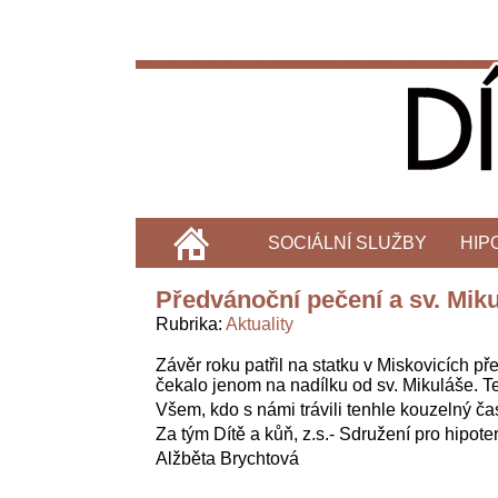
SOCIÁLNÍ SLUŽBY
HIP
Předvánoční pečení a sv. Mik
Rubrika
Aktuality
Závěr roku patřil na statku v Miskovicích p
čekalo jenom na nadílku od sv. Mikuláše. Te
Všem, kdo s námi trávili tenhle kouzelný č
Za tým Dítě a kůň, z.s.- Sdružení pro hipoter
Alžběta Brychtová