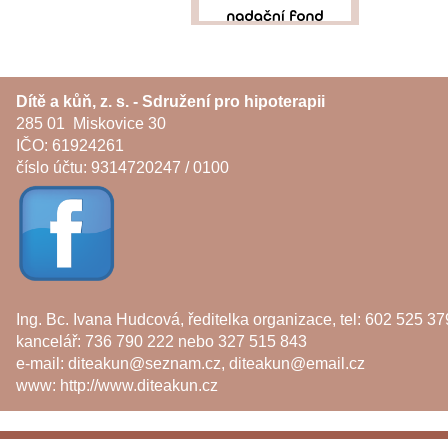
Dítě a kůň, z. s. - Sdružení pro hipoterapii
285 01 Miskovice 30
IČO: 61924261
číslo účtu: 9314720247 / 0100
Ing. Bc. Ivana Hudcová, ředitelka organizace, tel: 602 525 37
kancelář: 736 790 222 nebo 327 515 843
e-mail:
diteakun@seznam.cz
,
diteakun@email.cz
www:
http://www.diteakun.cz