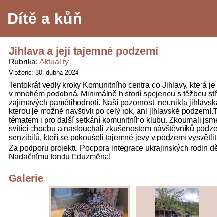
Dítě a kůň
Jihlava a její tajemné podzemí
Rubrika
Aktuality
Vloženo: 30. dubna 2024
Tentokrát vedly kroky Komunitního centra do Jihlavy, která j
v mnohém podobná. Minimálně historií spojenou s těžbou stř
zajímavých pamětihodnotí. Naší pozornosti neunikla jihlavs
kterou je možné navštívit po celý rok, ani jihlavské podzemí.T
tématem i pro další setkání komunitního klubu. Zkoumali js
svítící chodbu a naslouchali zkušenostem návštěvníků podze
senzibilů, kteří se pokoušeli tajemné jevy v podzemí vysvětlit
Za podporu projektu Podpora integrace ukrajinských rodin 
Nadačnímu fondu Eduzměna!
Galerie