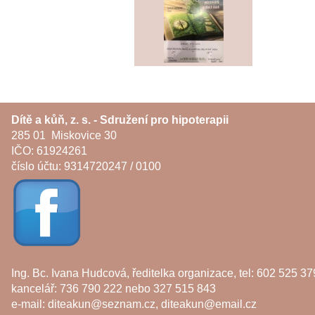
Dítě a kůň, z. s. - Sdružení pro hipoterapii
285 01 Miskovice 30
IČO: 61924261
číslo účtu: 9314720247 / 0100
Ing. Bc. Ivana Hudcová, ředitelka organizace, tel: 602 525 37
kancelář: 736 790 222 nebo 327 515 843
e-mail:
diteakun@seznam.cz
,
diteakun@email.cz