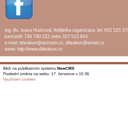
Ing. Bc. Ivana Hudcová, ředitelka organizace, tel: 602 525 37
kancelář: 736 790 222 nebo 327 515 843
e-mail:
diteakun@seznam.cz
,
diteakun@email.cz
www:
http://www.diteakun.cz
Běží na publikačním systému
NewCMS
Poslední změna na webu: 17. července v 15:36
Využívání cookies