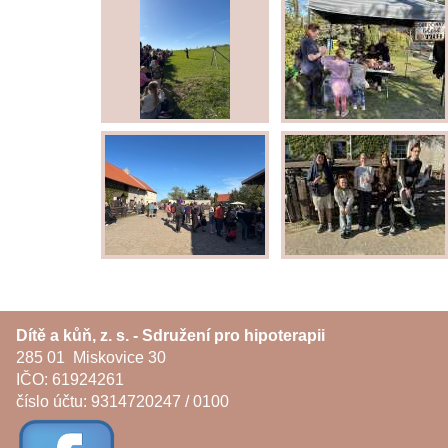
Dítě a kůň, z. s. - Sdružení pro hipoterapii
285 01 Miskovice 30
IČO: 61924261
číslo účtu: 9314720247 / 0100