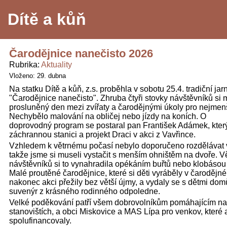
Dítě a kůň
Čarodějnice nanečisto 2026
Rubrika
Aktuality
Vloženo: 29. dubna
Na statku Dítě a kůň, z.s. proběhla v sobotu 25.4. tradiční jar
"Čarodějnice nanečisto". Zhruba čtyři stovky návštěvníků si m
prosluněný den mezi zvířaty a čarodějnými úkoly pro nejmenš
Nechybělo malování na obličej nebo jízdy na koních. O
doprovodný program se postaral pan František Adámek, kter
záchrannou stanici a projekt Draci v akci z Vavřince.
Vzhledem k větrnému počasí nebylo doporučeno rozdělávat 
takže jsme si museli vystačit s menším ohništěm na dvoře. V
návštěvníků si to vynahradila opékáním buřtů nebo klobásou z
Malé proutěné čarodějnice, které si děti vyráběly v čarodějné
nakonec akci přežily bez větší újmy, a vydaly se s dětmi dom
suvenýr z krásného rodinného odpoledne.
Velké poděkování patří všem dobrovolníkům pomáhajícím na
stanovištích, a obci Miskovice a MAS Lípa pro venkov, které 
spolufinancovaly.