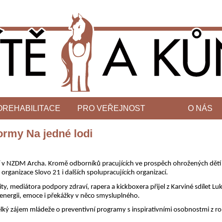
OREHABILITACE
PRO VEŘEJNOST
O NÁS
ormy Na jedné lodi
í v NZDM Archa. Kromě odborníků pracujících ve prospěch ohrožených dětí a 
organizace Slovo 21 i dalších spolupracujících organizací.
ity, mediátora podpory zdraví, rapera a kickboxera přijel z Karviné sdílet Lu
 energii, emoce i překážky v něco smysluplného.
velký zájem mládeže o preventivní programy s inspirativními osobnostmi z 