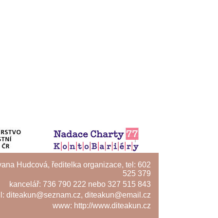
Ivana Hudcová, ředitelka organizace, tel: 602
525 379
kancelář: 736 790 222 nebo 327 515 843
l:
diteakun@seznam.cz
,
diteakun@email.cz
www:
http://www.diteakun.cz