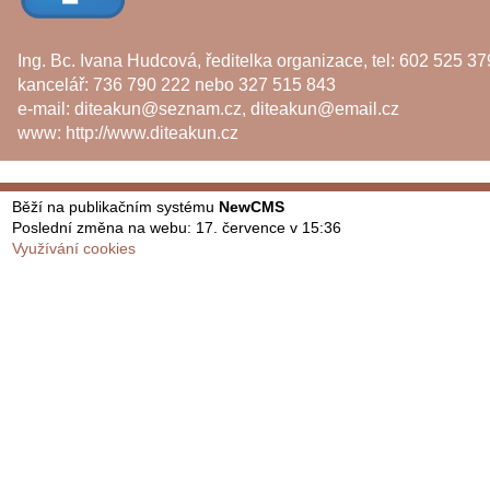
Ing. Bc. Ivana Hudcová, ředitelka organizace, tel: 602 525 37
kancelář: 736 790 222 nebo 327 515 843
e-mail:
diteakun@seznam.cz
,
diteakun@email.cz
www:
http://www.diteakun.cz
Běží na publikačním systému
NewCMS
Poslední změna na webu: 17. července v 15:36
Využívání cookies