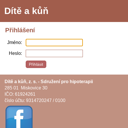
Dítě a kůň
Přihlášení
Jméno
Heslo
Dítě a kůň, z. s. - Sdružení pro hipoterapii
285 01 Miskovice 30
IČO: 61924261
číslo účtu: 9314720247 / 0100