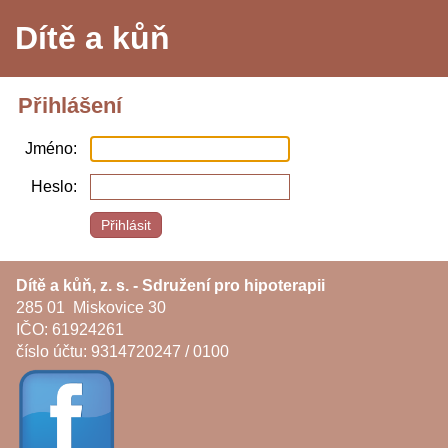
Dítě a kůň
Přihlášení
Jméno
Heslo
Dítě a kůň, z. s. - Sdružení pro hipoterapii
285 01 Miskovice 30
IČO: 61924261
číslo účtu: 9314720247 / 0100