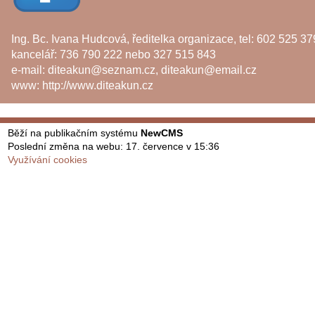
Ing. Bc. Ivana Hudcová, ředitelka organizace, tel: 602 525 37
kancelář: 736 790 222 nebo 327 515 843
e-mail:
diteakun@seznam.cz
,
diteakun@email.cz
www:
http://www.diteakun.cz
Běží na publikačním systému
NewCMS
Poslední změna na webu: 17. července v 15:36
Využívání cookies